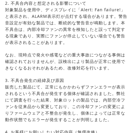
2. 不具合内容と想定される影響について
対象製品を使用中、ディスプレイに「Alert: Fan failure!」
と表示され、ALARM表示灯が点灯する場合があります。警告
音設定が有効な製品では、断続的な警告音が鳴動します。本
不具合は、内部冷却ファンの異常を検知したと誤って判定す
る現象であり、実際にファンが停止していない場合でも警告
が表示されることがあります。
なお、現時点で発火や感電などの重大事故につながる事例は
確認されておりませんが、誤検出により製品が正常に使用で
きなくなるおそれがあるため、改修対応を行います。
3. 不具合発生の経緯及び原因
販売した製品にて、正常にもかかわらずファンエラーが表示
されるという不具合が発生する個体が確認されました。弊社
にて調査を行った結果、対象ロットの製品では、内部空冷フ
ァンを従来品から変更しており、この冷却ファンの変更によ
りファームウェアと不整合が発生し、個体によっては正常な
動作状態でもエラーが発生することが判明しました。
4. お客様にお願いしたい対応内容（無償改修）