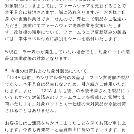
対象製品につきましては、ファームウェアを更新することで
本不具合は解消されます。誠に恐れ入りますが、お客様ご自
身での更新作業はできませんので、弊社まで製品をご返送い
ただき、無償にてファームウェア更新作業を実施いたしま
す。改修後の識別について、ファームウェア更新済みの製品
には、本体ラベル付近に識別用シールを貼付いたします。
※現在エラー表示が発生していない場合でも、対象ロットの製
品は無償改修の対象となります。
5. 今後の出荷および対象外製品について
「T24A 以前」のシリアル番号の製品は、ファン変更前の製品
であり、本不具合は発生しないため、引き続きご使用いただ
けます。また、「T24A よりも後」の今後出荷される製品につ
いてもすべて対策済みのファームウェアを搭載した状態で出
荷いたします。対象ロットと同一仕様の未対策品が今後出荷
されることはありません。
お客様にはご迷惑をおかけしましたことを深くお詫び申し上
げます。今後も再発防止と品質向上に努めてまいります。何