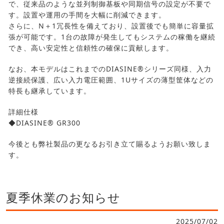
で、従来品のような並列制御基板や同期信号の設定が不要で
す。設置や運用の手間を大幅に削減できます。
さらに、N＋1冗長性を備えており、設置後でも簡単に容量拡
張が可能です。1台の故障が発生してもシステムの稼働を継続
でき、高い安定性と信頼性の確保に貢献します。
なお、本モデルはこれまでのDIASINE®シリーズ同様、入力
逆接続保護、広い入力電圧範囲、1Uサイズの薄型筐体などの
特長も継承しています。
詳細仕様
◆DIASINE® GR300
今後とも弊社製品の更なるお引き立て賜るようお願い致しま
す。
夏季休業のお知らせ
2025/07/02